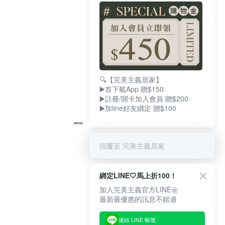
🔍【完美主義居家】
▶️首下載App 贈$150
▶️註冊/開卡加入會員 贈$200
▶️加line好友綁定 贈$100
回覆至 完美主義居家
綁定LINE🤍馬上折100！
加入完美主義官方LINE㊙
最新最優惠的訊息不錯過
連結 LINE 帳號