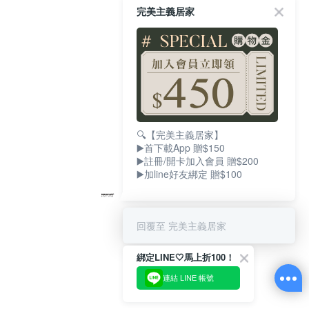
完美主義居家
🔍【完美主義居家】
▶️首下載App 贈$150
▶️註冊/開卡加入會員 贈$200
▶️加line好友綁定 贈$100
回覆至 完美主義居家
綁定LINE🤍馬上折100！
連結 LINE 帳號