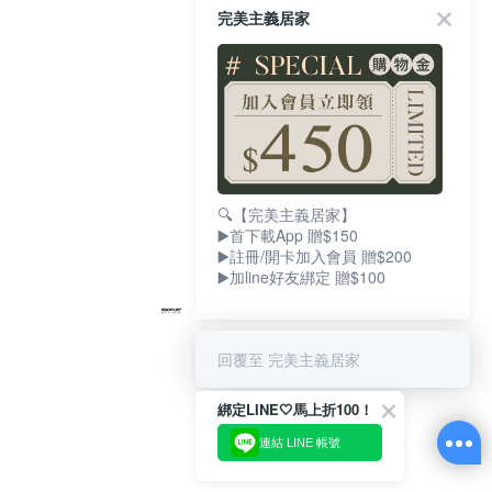
完美主義居家
🔍【完美主義居家】
▶️首下載App 贈$150
▶️註冊/開卡加入會員 贈$200
▶️加line好友綁定 贈$100
回覆至 完美主義居家
綁定LINE🤍馬上折100！
連結 LINE 帳號