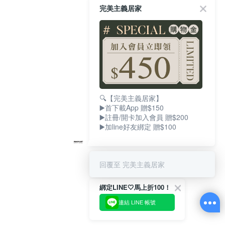
完美主義居家
🔍【完美主義居家】
▶️首下載App 贈$150
▶️註冊/開卡加入會員 贈$200
▶️加line好友綁定 贈$100
回覆至 完美主義居家
綁定LINE🤍馬上折100！
連結 LINE 帳號