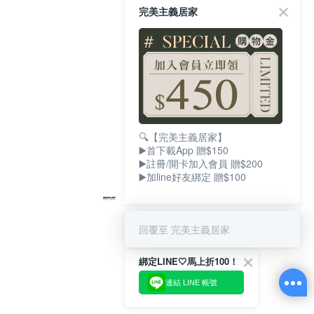
完美主義居家
🔍【完美主義居家】
▶️首下載App 贈$150
▶️註冊/開卡加入會員 贈$200
▶️加line好友綁定 贈$100
回覆至 完美主義居家
綁定LINE🤍馬上折100！
連結 LINE 帳號