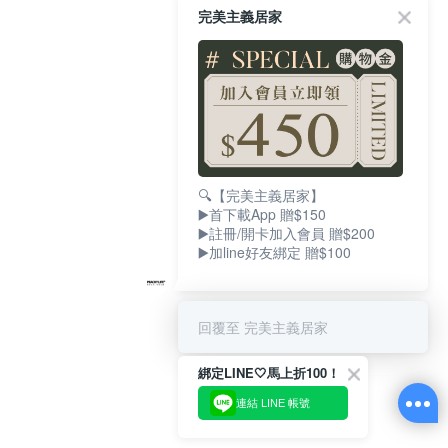
完美主義居家
🔍【完美主義居家】
▶️首下載App 贈$150
▶️註冊/開卡加入會員 贈$200
▶️加line好友綁定 贈$100
回覆至 完美主義居家
綁定LINE🤍馬上折100！
連結 LINE 帳號