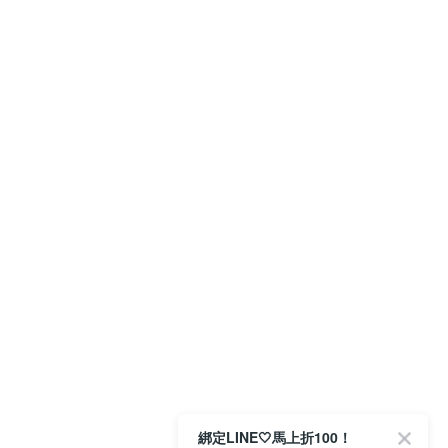
綁定LINE🤍馬上折100！