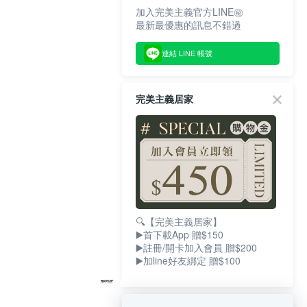
加入完美主義官方LINE㊙
最新最優惠的訊息不錯過
連結 LINE 帳號
完美主義居家
🔍【完美主義居家】
▶️首下載App 贈$150
▶️註冊/開卡加入會員 贈$200
▶️加line好友綁定 贈$100