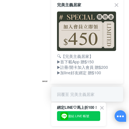
完美主義居家
🔍【完美主義居家】
▶️首下載App 贈$150
▶️註冊/開卡加入會員 贈$200
▶️加line好友綁定 贈$100
回覆至 完美主義居家
綁定LINE🤍馬上折100！
連結 LINE 帳號