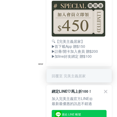
🔍【完美主義居家】
▶️首下載App 贈$150
▶️註冊/開卡加入會員 贈$200
▶️加line好友綁定 贈$100
回覆至 完美主義居家
綁定LINE🤍馬上折100！
加入完美主義官方LINE㊙
最新最優惠的訊息不錯過
連結 LINE 帳號