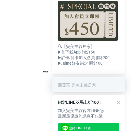
🔍【完美主義居家】
▶️首下載App 贈$150
▶️註冊/開卡加入會員 贈$200
▶️加line好友綁定 贈$100
回覆至 完美主義居家
綁定LINE🤍馬上折100！
加入完美主義官方LINE㊙
最新最優惠的訊息不錯過
連結 LINE 帳號