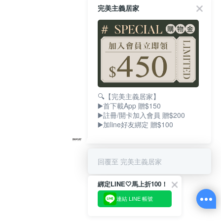
完美主義居家
🔍【完美主義居家】
▶️首下載App 贈$150
▶️註冊/開卡加入會員 贈$200
▶️加line好友綁定 贈$100
回覆至 完美主義居家
綁定LINE🤍馬上折100！
連結 LINE 帳號