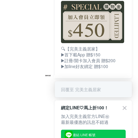
🔍【完美主義居家】
▶️首下載App 贈$150
▶️註冊/開卡加入會員 贈$200
▶️加line好友綁定 贈$100
回覆至 完美主義居家
綁定LINE🤍馬上折100！
加入完美主義官方LINE㊙
最新最優惠的訊息不錯過
連結 LINE 帳號