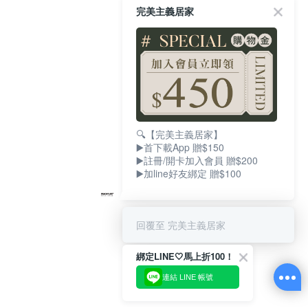
完美主義居家
🔍【完美主義居家】
▶️首下載App 贈$150
▶️註冊/開卡加入會員 贈$200
▶️加line好友綁定 贈$100
回覆至 完美主義居家
綁定LINE🤍馬上折100！
連結 LINE 帳號