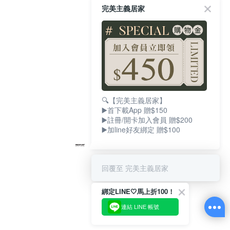
完美主義居家
🔍【完美主義居家】
▶️首下載App 贈$150
▶️註冊/開卡加入會員 贈$200
▶️加line好友綁定 贈$100
回覆至 完美主義居家
綁定LINE🤍馬上折100！
連結 LINE 帳號