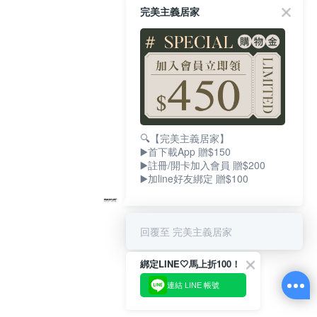
完美主義居家
🔍【完美主義居家】
▶️首下載App 贈$150
▶️註冊/開卡加入會員 贈$200
▶️加line好友綁定 贈$100
回覆至 完美主義居家
綁定LINE🤍馬上折100！
連結 LINE 帳號