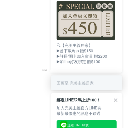
🔍【完美主義居家】
▶️首下載App 贈$150
▶️註冊/開卡加入會員 贈$200
▶️加line好友綁定 贈$100
回覆至 完美主義居家
綁定LINE🤍馬上折100！
加入完美主義官方LINE㊙
最新最優惠的訊息不錯過
連結 LINE 帳號