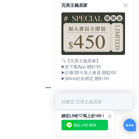
完美主義居家
🔍【完美主義居家】
▶️首下載App 贈$150
▶️註冊/開卡加入會員 贈$200
▶️加line好友綁定 贈$100
回覆至 完美主義居家
綁定LINE🤍馬上折100！
連結 LINE 帳號