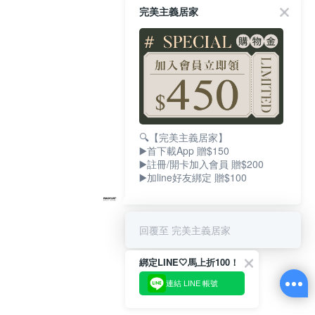
完美主義居家
🔍【完美主義居家】
▶️首下載App 贈$150
▶️註冊/開卡加入會員 贈$200
▶️加line好友綁定 贈$100
回覆至 完美主義居家
綁定LINE🤍馬上折100！
連結 LINE 帳號