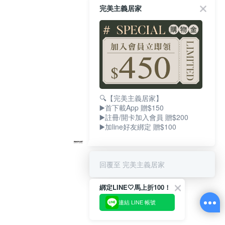
完美主義居家
🔍【完美主義居家】
▶️首下載App 贈$150
▶️註冊/開卡加入會員 贈$200
▶️加line好友綁定 贈$100
回覆至 完美主義居家
綁定LINE🤍馬上折100！
連結 LINE 帳號