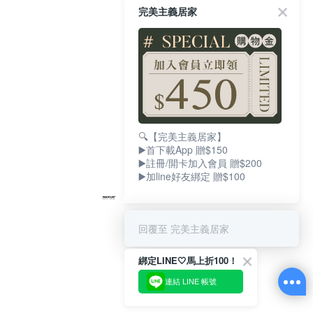
完美主義居家
🔍【完美主義居家】
▶️首下載App 贈$150
▶️註冊/開卡加入會員 贈$200
▶️加line好友綁定 贈$100
回覆至 完美主義居家
綁定LINE🤍馬上折100！
連結 LINE 帳號