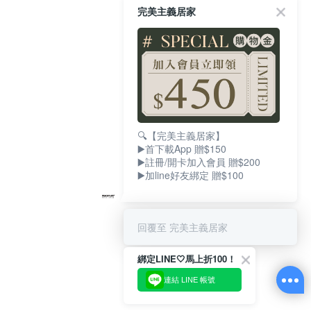
完美主義居家
🔍【完美主義居家】
▶️首下載App 贈$150
▶️註冊/開卡加入會員 贈$200
▶️加line好友綁定 贈$100
回覆至 完美主義居家
綁定LINE🤍馬上折100！
連結 LINE 帳號