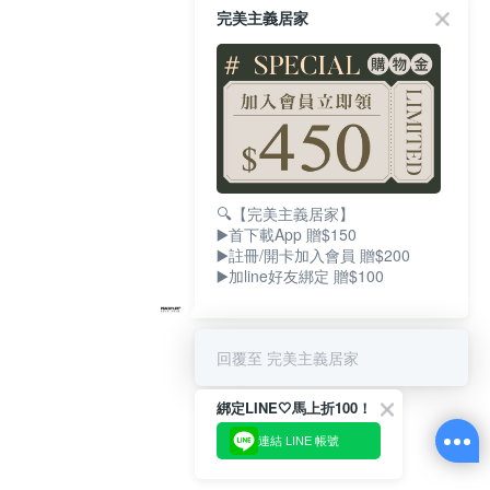
完美主義居家
🔍【完美主義居家】
▶️首下載App 贈$150
▶️註冊/開卡加入會員 贈$200
▶️加line好友綁定 贈$100
回覆至 完美主義居家
綁定LINE🤍馬上折100！
連結 LINE 帳號