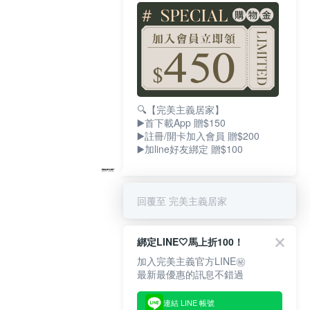
🔍【完美主義居家】
▶️首下載App 贈$150
▶️註冊/開卡加入會員 贈$200
▶️加line好友綁定 贈$100
回覆至 完美主義居家
綁定LINE🤍馬上折100！
加入完美主義官方LINE㊙
最新最優惠的訊息不錯過
連結 LINE 帳號