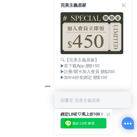
完美主義居家
🔍【完美主義居家】
▶️首下載App 贈$150
▶️註冊/開卡加入會員 贈$200
▶️加line好友綁定 贈$100
回覆至 完美主義居家
綁定LINE🤍馬上折100！
連結 LINE 帳號