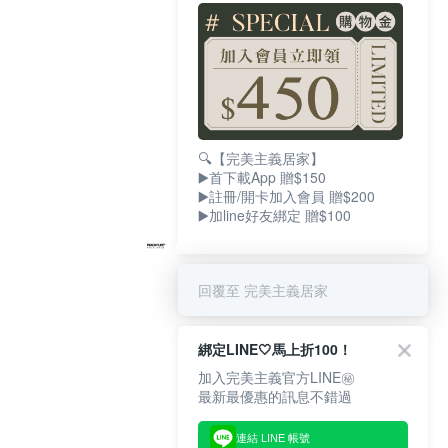
🔍【完美主義居家】
▶️首下載App 贈$150
▶️註冊/開卡加入會員 贈$200
▶️加line好友綁定 贈$100
回覆至 完美主義居家
綁定LINE🤍馬上折100！
加入完美主義官方LINE㊙
最新最優惠的訊息不錯過
連結 LINE 帳號