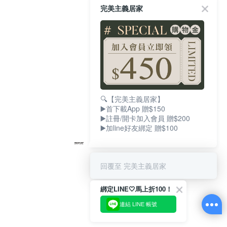
完美主義居家
🔍【完美主義居家】
▶️首下載App 贈$150
▶️註冊/開卡加入會員 贈$200
▶️加line好友綁定 贈$100
回覆至 完美主義居家
綁定LINE🤍馬上折100！
連結 LINE 帳號