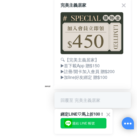
完美主義居家
🔍【完美主義居家】
▶️首下載App 贈$150
▶️註冊/開卡加入會員 贈$200
▶️加line好友綁定 贈$100
回覆至 完美主義居家
綁定LINE🤍馬上折100！
連結 LINE 帳號