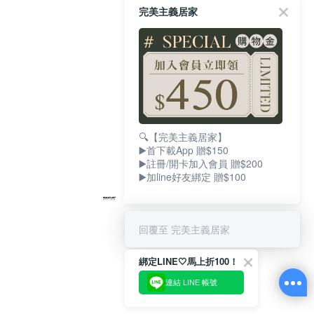
完美主義居家
🔍【完美主義居家】
▶️首下載App 贈$150
▶️註冊/開卡加入會員 贈$200
▶️加line好友綁定 贈$100
回覆至 完美主義居家
綁定LINE🤍馬上折100！
連結 LINE 帳號