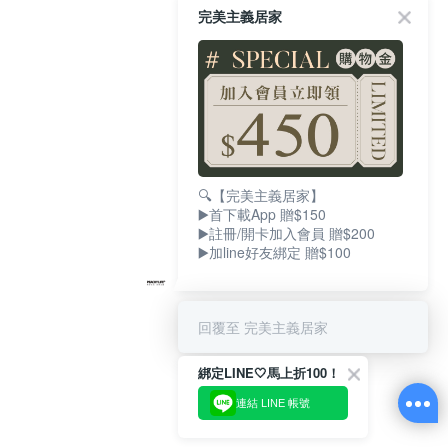
完美主義居家
🔍【完美主義居家】
▶️首下載App 贈$150
▶️註冊/開卡加入會員 贈$200
▶️加line好友綁定 贈$100
回覆至 完美主義居家
綁定LINE🤍馬上折100！
連結 LINE 帳號