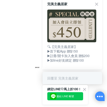
完美主義居家
🔍【完美主義居家】
▶️首下載App 贈$150
▶️註冊/開卡加入會員 贈$200
▶️加line好友綁定 贈$100
回覆至 完美主義居家
綁定LINE🤍馬上折100！
連結 LINE 帳號