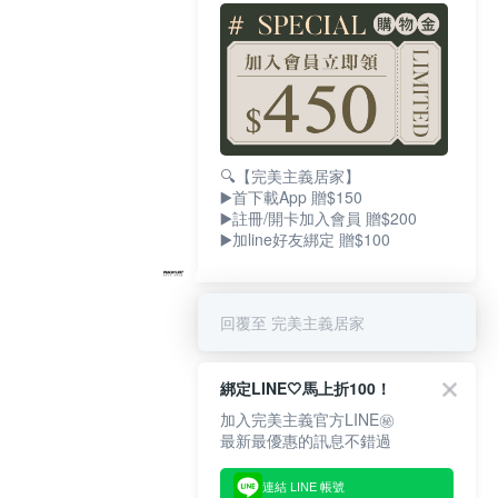
🔍【完美主義居家】
▶️首下載App 贈$150
▶️註冊/開卡加入會員 贈$200
▶️加line好友綁定 贈$100
回覆至 完美主義居家
綁定LINE🤍馬上折100！
加入完美主義官方LINE㊙
最新最優惠的訊息不錯過
連結 LINE 帳號