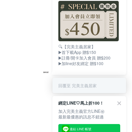
🔍【完美主義居家】
▶️首下載App 贈$150
▶️註冊/開卡加入會員 贈$200
▶️加line好友綁定 贈$100
回覆至 完美主義居家
綁定LINE🤍馬上折100！
加入完美主義官方LINE㊙
最新最優惠的訊息不錯過
連結 LINE 帳號