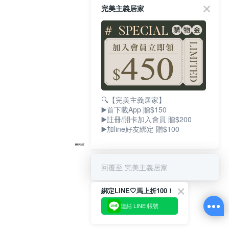
完美主義居家
🔍【完美主義居家】
▶️首下載App 贈$150
▶️註冊/開卡加入會員 贈$200
▶️加line好友綁定 贈$100
回覆至 完美主義居家
綁定LINE🤍馬上折100！
連結 LINE 帳號