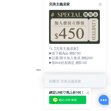
完美主義居家
🔍【完美主義居家】
▶️首下載App 贈$150
▶️註冊/開卡加入會員 贈$200
▶️加line好友綁定 贈$100
回覆至 完美主義居家
綁定LINE🤍馬上折100！
連結 LINE 帳號