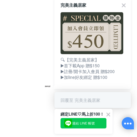
完美主義居家
🔍【完美主義居家】
▶️首下載App 贈$150
▶️註冊/開卡加入會員 贈$200
▶️加line好友綁定 贈$100
回覆至 完美主義居家
綁定LINE🤍馬上折100！
連結 LINE 帳號