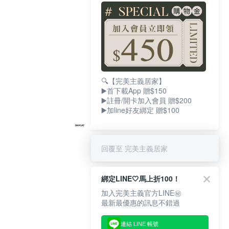
🔍【完美主義居家】
▶️首下載App 贈$150
▶️註冊/開卡加入會員 贈$200
▶️加line好友綁定 贈$100
回覆至 完美主義居家
綁定LINE🤍馬上折100！
加入完美主義官方LINE㊙
最新最優惠的訊息不錯過
連結 LINE 帳號