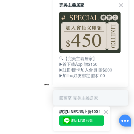
完美主義居家
🔍【完美主義居家】
▶️首下載App 贈$150
▶️註冊/開卡加入會員 贈$200
▶️加line好友綁定 贈$100
回覆至 完美主義居家
綁定LINE🤍馬上折100！
連結 LINE 帳號