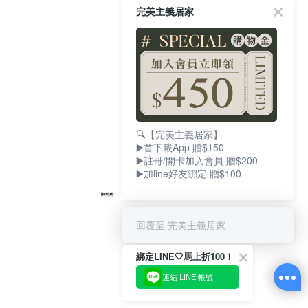
完美主義居家
🔍【完美主義居家】
▶️首下載App 贈$150
▶️註冊/開卡加入會員 贈$200
▶️加line好友綁定 贈$100
回覆至 完美主義居家
綁定LINE🤍馬上折100！
連結 LINE 帳號