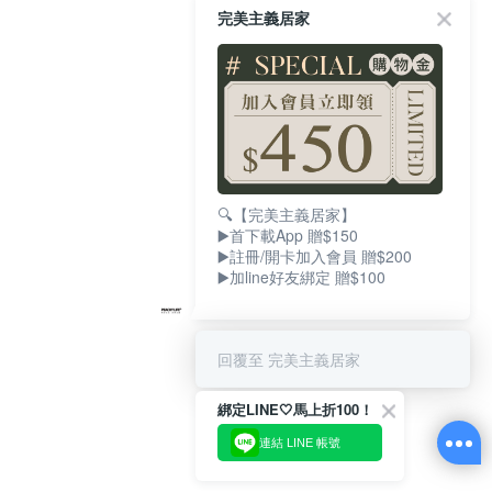
完美主義居家
🔍【完美主義居家】
▶️首下載App 贈$150
▶️註冊/開卡加入會員 贈$200
▶️加line好友綁定 贈$100
回覆至 完美主義居家
綁定LINE🤍馬上折100！
連結 LINE 帳號