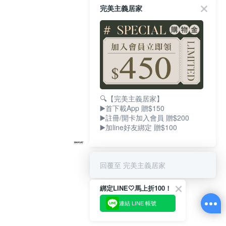
完美主義居家
🔍【完美主義居家】
▶️首下載App 贈$150
▶️註冊/開卡加入會員 贈$200
▶️加line好友綁定 贈$100
回覆至 完美主義居家
綁定LINE🤍馬上折100！
連結 LINE 帳號