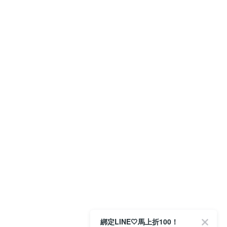
綁定LINE🤍馬上折100！