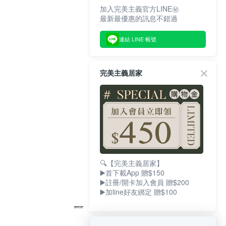
加入完美主義官方LINE㊙
最新最優惠的訊息不錯過
連結 LINE 帳號
完美主義居家
🔍【完美主義居家】
▶️首下載App 贈$150
▶️註冊/開卡加入會員 贈$200
▶️加line好友綁定 贈$100