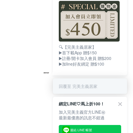
🔍【完美主義居家】
▶️首下載App 贈$150
▶️註冊/開卡加入會員 贈$200
▶️加line好友綁定 贈$100
回覆至 完美主義居家
綁定LINE🤍馬上折100！
加入完美主義官方LINE㊙
最新最優惠的訊息不錯過
連結 LINE 帳號