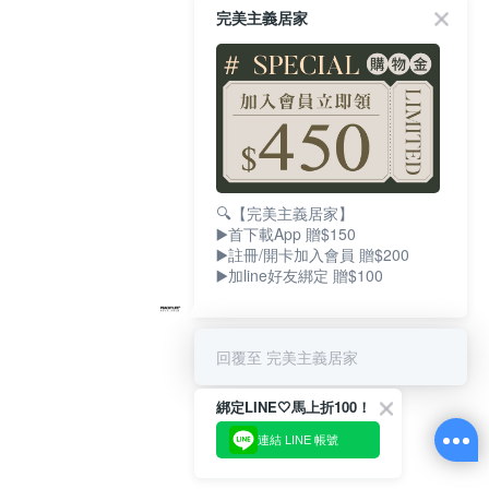
完美主義居家
🔍【完美主義居家】
▶️首下載App 贈$150
▶️註冊/開卡加入會員 贈$200
▶️加line好友綁定 贈$100
回覆至 完美主義居家
綁定LINE🤍馬上折100！
連結 LINE 帳號