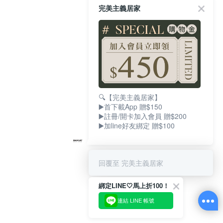
完美主義居家
🔍【完美主義居家】
▶️首下載App 贈$150
▶️註冊/開卡加入會員 贈$200
▶️加line好友綁定 贈$100
回覆至 完美主義居家
綁定LINE🤍馬上折100！
連結 LINE 帳號