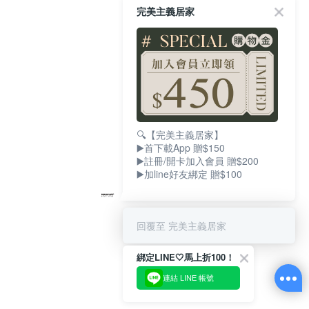
完美主義居家
🔍【完美主義居家】
▶️首下載App 贈$150
▶️註冊/開卡加入會員 贈$200
▶️加line好友綁定 贈$100
回覆至 完美主義居家
綁定LINE🤍馬上折100！
連結 LINE 帳號