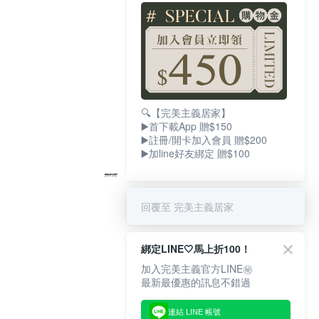
🔍【完美主義居家】
▶️首下載App 贈$150
▶️註冊/開卡加入會員 贈$200
▶️加line好友綁定 贈$100
回覆至 完美主義居家
綁定LINE🤍馬上折100！
加入完美主義官方LINE㊙
最新最優惠的訊息不錯過
連結 LINE 帳號