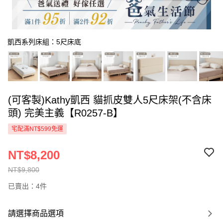
凱西系列床組：5尺床底
(可客製)Kathy凱西 貓抓皮雙人5尺床架(不含床
頭) 完美主義【R0257-B】
宅配滿NT$599免運
NT$8,200
NT$9,800
已賣出：4件
請選擇商品選項