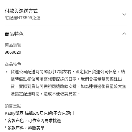
付款與運送方式
宅配滿NT$599免運
付款方式
商品特色
信用卡一次付款
商品編號
信用卡分期付款
9869829
3 期 0 利率 每期
NT$2,733
21家銀行
商品特色
6 期 0 利率 每期
NT$1,366
21家銀行
合作金庫商業銀行
第一商業銀行
貨運公司配送時間9點到17點左右，國定假日貨運公司休息，結
華南商業銀行
彰化商業銀行
合作金庫商業銀行
第一商業銀行
LINE Pay
帳時備註欄位可填寫想要配達的日期，我們會盡量幫您備註出
上海商業儲蓄銀行
台北富邦商業銀行
華南商業銀行
彰化商業銀行
國泰世華商業銀行
兆豐國際商業銀行
貨，實際到貨時間需視司機路線安排，如為連假過後貨量較大無
Apple Pay
上海商業儲蓄銀行
台北富邦商業銀行
臺灣中小企業銀行
台中商業銀行
法指定配送時間，造成不便敬請見諒。
國泰世華商業銀行
兆豐國際商業銀行
匯豐（台灣）商業銀行
華泰商業銀行
街口支付
臺灣中小企業銀行
台中商業銀行
聯邦商業銀行
遠東國際商業銀行
銷售重點
匯豐（台灣）商業銀行
華泰商業銀行
悠遊付
元大商業銀行
永豐商業銀行
Kathy凱西 貓抓皮5尺床架(不含床頭)｜
聯邦商業銀行
遠東國際商業銀行
玉山商業銀行
星展（台灣）商業銀行
元大商業銀行
永豐商業銀行
* 客製布色，可依室內需求挑選
Google Pay
台新國際商業銀行
中國信託商業銀行
玉山商業銀行
星展（台灣）商業銀行
* 多款布料，極簡美學
台灣樂天信用卡公司
台新國際商業銀行
中國信託商業銀行