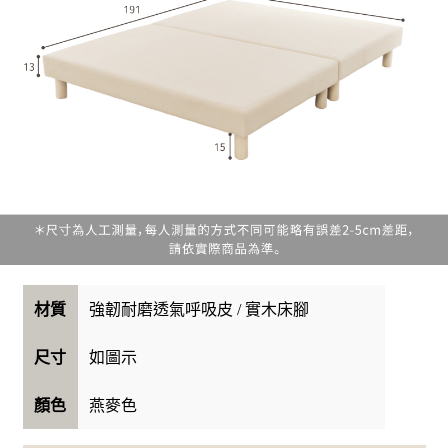
強韌耐磨透氣呼吸皮 / 實木床腳
材質
如圖示
尺寸
燕麥色
顏色