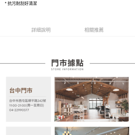
大哥付你分期
* 抗污耐刮好清潔
台灣樂天信用卡公司
相關說明
【大哥付你分期使用說明】
AFTEE先享後付
1.本服務由台灣大哥大提供，台灣大哥大用戶可立即使用無須另外申請。
2.付款方式選擇「大哥付你分期」，訂單成立後會自動跳轉到大哥付的交易
相關說明
詳細說明
相關推薦
流程，驗證手機門號後，選擇欲分期的期數、繳款截止日，確認付款後即完
【關於「AFTEE先享後付」】
成交易。
ATM付款
AFTEE先享後付是「在收到商品之後才付款」的支付方式。 讓您購物簡單
3.實際核准額度、可分期數及費用金額請依後續交易確認頁面所載為準。
便利好安心！
4.訂單成立30分鐘內，如未前往確認交易或遇審核未通過，訂單將自動取
１．簡單：不需註冊會員、不需綁卡、不需儲值。
運送方式
消。如遇「轉專審核」未通過狀況，表示未達大哥付你分期系統評分，恕無
２．便利：只要手機號碼，簡訊認證，即可結帳。
法說明評估內容。
３．安心：先確認商品／服務後，再付款。
宅配
【繳款方式說明】
1.分期款項不併入電信帳單，「大哥付你分期」於每月結算日後寄送繳費提
每筆NT$100，滿NT$599(含以上)免運費
【「AFTEE先享後付」結帳流程】
醒簡訊。
１．於結帳方式選擇「AFTEE先享後付」後，將跳轉至「AFTEE先享後付」
2.透過簡訊連結打開帳單後，可選擇「超商條碼／台灣大直營門市／銀行轉
結帳頁面，進行簡訊認證並確認金額後，即可完成結帳。
帳／街口支付／iPASS MONEY」等通路繳費。
２．訂單成立數日內，您將收到繳費通知簡訊。
３．收到繳費通知簡訊後14天內，點擊此簡訊中的連結，可透過四大超商／
【注意事項】
ATM／網路銀行／等多元方式進行付款，方視為交易完成。
1.本服務係由「台灣大哥大股份有限公司」（以下簡稱本公司）所提供，讓
※ 請注意：結帳手續完成當下不需立刻繳費，但若您需要取消訂單，請聯絡
用戶於交易時，得透過本服務購買商品或服務，並由商店將買賣／分期付款
購買商品的店家。未經商家同意取消之訂單仍視為有效，需透過AFTEE先享
買賣價金債權讓與本公司後，依約使用本公司帳單繳交帳款。
後付繳納相關費用。
2.基於同意付款使用「大哥付你分期」之契約關係目的，商店將以您的個人
※ 交易是否成功請以「AFTEE先享後付 」之結帳頁面顯示為準，若有關於
資料（包含姓名、電話或地址）提供予台灣大哥大進項蒐集、處理及利用，
是否繳費成功／繳費後需取消欲退款等相關疑問，請聯繫「AFTEE先享後付
由本公司與您本人進行分期帳單所需資料之確認、核對及更正。
客戶支援中心」
https://netprotections.freshdesk.com/support/home
3.完整用戶服務條款，請詳閱以下連結：
https://oppay.tw/userRule