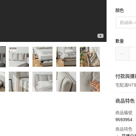
顏色
奶油灰
數量
付款與運
宅配滿NT$
付款方式
商品特色
信用卡一
商品編號
9593954
信用卡分
商品特色
3 期 