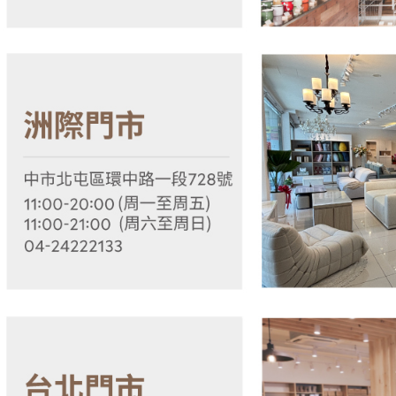
結果請求
５．嚴禁
形，恩沛
動。