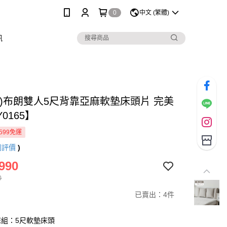
0
中文 (繁體)
訊
製)布朗雙人5尺背靠亞麻軟墊床頭片 完美
0165】
599免運
則評價
)
990
0
已賣出：4件
床組：5尺軟墊床頭