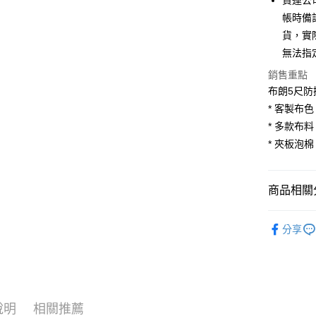
貨運公
6 期 
合作金
帳時備
華南商
貨，實
合作金
LINE Pay
上海商
華南商
無法指
國泰世
Apple Pay
上海商
銷售重點
臺灣中
國泰世
匯豐（
布朗5尺
街口支付
臺灣中
聯邦商
* 客製布
匯豐（
悠遊付
元大商
聯邦商
* 多款布
玉山商
元大商
Google Pa
* 夾板泡
台新國
玉山商
台灣樂
台新國
大哥付你
台灣樂
相關說明
商品相關分
【大哥付
AFTEE先
1.本服務
臥室家具
2.付款方
相關說明
分享
板．床頭
流程，驗
【關於「A
ATM付款
完成交易
AFTEE
💥新品上
3.實際核
便利好安
4.訂單成
客製家具
１．簡單
消。如遇
２．便利
運送方式
無法說明
３．安心
說明
相關推薦
【繳款方