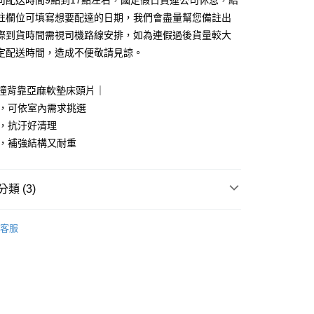
司配送時間9點到17點左右，國定假日貨運公司休息，結
0 利率 每期
NT$1,665
21家銀行
庫商業銀行
第一商業銀行
註欄位可填寫想要配達的日期，我們會盡量幫您備註出
業銀行
彰化商業銀行
際到貨時間需視司機路線安排，如為連假過後貨量較大
庫商業銀行
第一商業銀行
業儲蓄銀行
台北富邦商業銀行
業銀行
彰化商業銀行
定配送時間，造成不便敬請見諒。
華商業銀行
兆豐國際商業銀行
業儲蓄銀行
台北富邦商業銀行
小企業銀行
台中商業銀行
華商業銀行
兆豐國際商業銀行
台灣）商業銀行
華泰商業銀行
防撞背靠亞麻軟墊床頭片｜
小企業銀行
台中商業銀行
業銀行
遠東國際商業銀行
色，可依室內需求挑選
台灣）商業銀行
華泰商業銀行
業銀行
永豐商業銀行
業銀行
遠東國際商業銀行
料，抗汙好清理
業銀行
星展（台灣）商業銀行
業銀行
永豐商業銀行
y
棉，補強結構又耐重
際商業銀行
中國信託商業銀行
業銀行
星展（台灣）商業銀行
天信用卡公司
際商業銀行
中國信託商業銀行
分期
天信用卡公司
類 (3)
你分期使用說明】
享後付
由台灣大哥大提供，台灣大哥大用戶可立即使用無須另外申請。
｜床墊、床架、化妝桌、衣櫥櫃
床頭．床底
床頭
式選擇「大哥付你分期」，訂單成立後會自動跳轉到大哥付的交易
客服
片
證手機門號後，選擇欲分期的期數、繳款截止日，確認付款後即
FTEE先享後付」】
。
先享後付是「在收到商品之後才付款」的支付方式。 讓您購物簡單
市
准額度、可分期數及費用金額請依後續交易確認頁面所載為準。
心！
立30分鐘內，如未前往確認交易或遇審核未通過，訂單將自動取
｜沙發．床架．櫥櫃
：不需註冊會員、不需綁卡、不需儲值。
「轉專審核」未通過狀況，表示未達大哥付你分期系統評分，恕
：只要手機號碼，簡訊認證，即可結帳。
評估內容。
：先確認商品／服務後，再付款。
式說明】