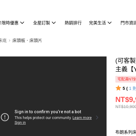
⏰限時優惠
全屋訂製
熱銷排行
完美生活
門市資
床底
床頭板．床頭片
(可客
主義【Y
宅配滿NT$
5 (
1
NT$9,
NT$10,90
布朗系列