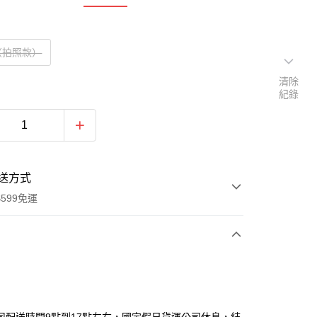
（拍照款）
清除
紀錄
送方式
599免運
次付款
期付款
0 利率 每期
NT$3,330
21家銀行