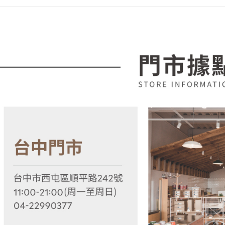
宅配
1.分期款
【「AFT
醒簡訊。
每筆NT$1
１．於結帳
2.透過簡
付」結帳
帳／街口支
２．訂單
３．收到繳
【注意事
／ATM／
1.本服務
※ 請注意
用戶於交
絡購買商品
款買賣價
先享後付
2.基於同
※ 交易是
資料（包
是否繳費成
用，由本
付客戶支
3.完整用
【注意事
１．透過由
交易，需
求債權轉
２．關於
https://aft
３．未成
「AFTE
任。
４．使用「
即時審查