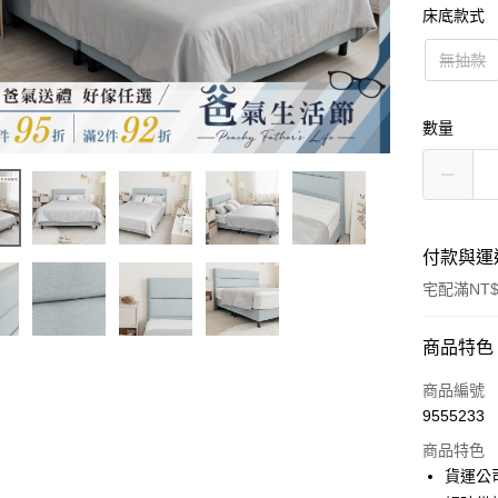
床底款式
無抽款
數量
付款與運
宅配滿NT$
付款方式
商品特色
信用卡一
商品編號
9555233
信用卡分
商品特色
3 期 
貨運公
6 期 