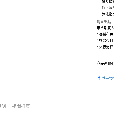
合作金
帳時備
華南商
貨，實
合作金
LINE Pay
上海商
華南商
無法指
國泰世
Apple Pay
上海商
銷售重點
臺灣中
國泰世
匯豐（
布魯斯雙人
街口支付
臺灣中
聯邦商
* 客製布
匯豐（
悠遊付
元大商
聯邦商
* 多款布
玉山商
元大商
Google Pa
* 夾板泡
台新國
玉山商
台灣樂
台新國
大哥付你
台灣樂
相關說明
商品相關分
【大哥付
AFTEE先
1.本服務
臥室家具
2.付款方
相關說明
分享
流程，驗
💥新品上
【關於「A
ATM付款
完成交易
AFTEE
客製家具
3.實際核
便利好安
4.訂單成
１．簡單
消。如遇
２．便利
運送方式
無法說明
３．安心
說明
相關推薦
【繳款方
宅配
1.分期款