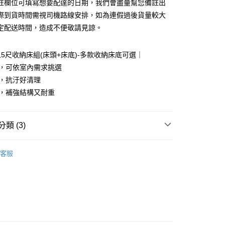
庫商業銀行
第一商業銀行
註欄位可填寫想要配達的日期，我們會盡量幫您備註出
業銀行
彰化商業銀行
際到貨時間需視司機路線安排，如為連假過後貨量較大
庫商業銀行
第一商業銀行
業儲蓄銀行
台北富邦商業銀行
業銀行
彰化商業銀行
定配送時間，造成不便敬請見諒。
華商業銀行
兆豐國際商業銀行
業儲蓄銀行
台北富邦商業銀行
小企業銀行
台中商業銀行
華商業銀行
兆豐國際商業銀行
台灣）商業銀行
華泰商業銀行
5尺收納床組(床頭+床底)-多款收納床底可選｜
小企業銀行
台中商業銀行
業銀行
遠東國際商業銀行
色，可依室內需求挑選
台灣）商業銀行
華泰商業銀行
業銀行
永豐商業銀行
業銀行
遠東國際商業銀行
料，抗汙好清理
業銀行
星展（台灣）商業銀行
業銀行
永豐商業銀行
y
棉，補強結構又耐重
際商業銀行
中國信託商業銀行
業銀行
星展（台灣）商業銀行
天信用卡公司
際商業銀行
中國信託商業銀行
分期
天信用卡公司
類 (3)
你分期使用說明】
享後付
由台灣大哥大提供，台灣大哥大用戶可立即使用無須另外申請。
｜床墊、床架、化妝桌、衣櫥櫃
床架
雙人5尺床架
式選擇「大哥付你分期」，訂單成立後會自動跳轉到大哥付的交易
客服
證手機門號後，選擇欲分期的期數、繳款截止日，確認付款後即
市
FTEE先享後付」】
。
先享後付是「在收到商品之後才付款」的支付方式。 讓您購物簡單
｜沙發．床架．櫥櫃
准額度、可分期數及費用金額請依後續交易確認頁面所載為準。
心！
立30分鐘內，如未前往確認交易或遇審核未通過，訂單將自動取
：不需註冊會員、不需綁卡、不需儲值。
「轉專審核」未通過狀況，表示未達大哥付你分期系統評分，恕
：只要手機號碼，簡訊認證，即可結帳。
評估內容。
：先確認商品／服務後，再付款。
式說明】
項不併入電信帳單，「大哥付你分期」於每月結算日後寄送繳費提