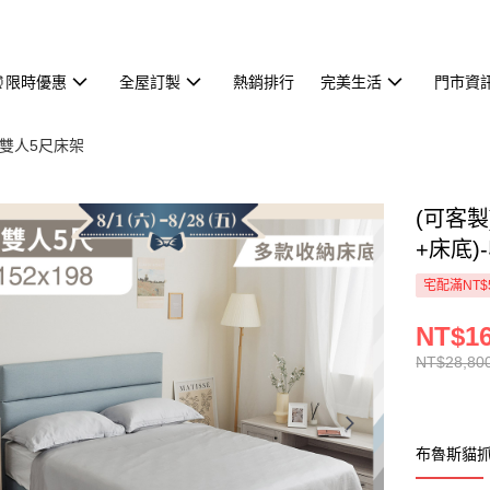
⏰限時優惠
全屋訂製
熱銷排行
完美生活
門市資
雙人5尺床架
(可客
+床底)
宅配滿NT$
NT$16
NT$28,80
布魯斯貓