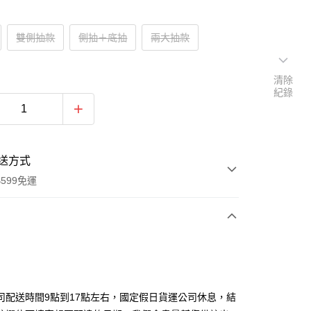
雙側抽款
側抽＋底抽
兩大抽款
清除
紀錄
送方式
599免運
次付款
期付款
0 利率 每期
NT$5,600
21家銀行
司配送時間9點到17點左右，國定假日貨運公司休息，結
0 利率 每期
NT$2,800
21家銀行