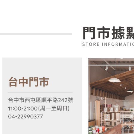
【「AFT
醒簡訊。
每筆NT$1
１．於結帳
2.透過簡
付」結帳
帳／街口支
２．訂單
３．收到繳
【注意事
／ATM／
1.本服務
※ 請注意
用戶於交
絡購買商品
款買賣價
先享後付
2.基於同
※ 交易是
資料（包
是否繳費成
用，由本
付客戶支
3.完整用
【注意事
１．透過由
交易，需
求債權轉
２．關於
https://aft
３．未成
「AFTE
任。
４．使用「
即時審查
結果請求