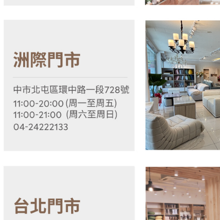
５．嚴禁
形，恩沛
動。