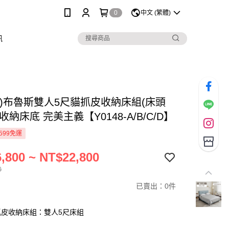
0
中文 (繁體)
訊
製)布魯斯雙人5尺貓抓皮收納床組(床頭
-收納床底 完美主義【Y0148-A/B/C/D】
599免運
,800 ~ NT$22,800
0
已賣出：0件
抓皮收納床組：雙人5尺床組