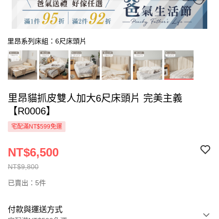
里昂系列床組：6尺床頭片
里昂貓抓皮雙人加大6尺床頭片 完美主義
【R0006】
宅配滿NT$599免運
NT$6,500
NT$9,800
已賣出：5件
付款與運送方式