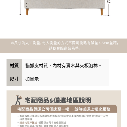
貓抓皮材質，內材有實木與夾板泡棉。
材質
如圖示
尺寸