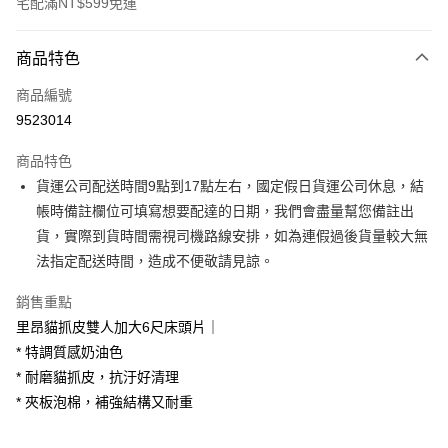
宅配滿NT$599免運
付款方式
商品特色
信用卡一次付款
商品編號
信用卡分期付款
9523014
3 期 0 利率 每期
NT$2,166
21家銀行
商品特色
6 期 0 利率 每期
NT$1,083
21家銀行
合作金庫商業銀行
第一商業銀行
貨運公司配送時間9點到17點左右，國定假日貨運公司休息，結
華南商業銀行
彰化商業銀行
合作金庫商業銀行
第一商業銀行
LINE Pay
帳時備註欄位可填寫想要配達的日期，我們會盡量幫您備註出
上海商業儲蓄銀行
台北富邦商業銀行
華南商業銀行
彰化商業銀行
國泰世華商業銀行
兆豐國際商業銀行
貨，實際到貨時間需視司機路線安排，如為連假過後貨量較大無
Apple Pay
上海商業儲蓄銀行
台北富邦商業銀行
臺灣中小企業銀行
台中商業銀行
法指定配送時間，造成不便敬請見諒。
國泰世華商業銀行
兆豐國際商業銀行
匯豐（台灣）商業銀行
華泰商業銀行
街口支付
臺灣中小企業銀行
台中商業銀行
聯邦商業銀行
遠東國際商業銀行
銷售重點
匯豐（台灣）商業銀行
華泰商業銀行
悠遊付
元大商業銀行
永豐商業銀行
里昂貓抓皮雙人加大6尺床頭片｜
聯邦商業銀行
遠東國際商業銀行
玉山商業銀行
星展（台灣）商業銀行
元大商業銀行
永豐商業銀行
* 特調質感奶油色
Google Pay
台新國際商業銀行
中國信託商業銀行
玉山商業銀行
星展（台灣）商業銀行
* 耐磨貓抓皮，抗汙好清理
台灣樂天信用卡公司
台新國際商業銀行
中國信託商業銀行
大哥付你分期
* 夾板泡棉，補強結構又耐重
台灣樂天信用卡公司
相關說明
【大哥付你分期使用說明】